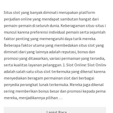
Situs slot yang banyak diminati merupakan platform
perjudian online yang mendapat sambutan hangat dari
pemain-pemain di seluruh dunia. Keberagaman situs-situs ini
muncul karena preferensi individual pemain serta sejumlah
faktor penting yang memengaruhi daya tarik mereka.
Beberapa faktor utama yang membedakan situs slot yang
diminati dari yang lainnya adalah reputasi, bonus dan
promosi yang ditawarkan, variasi permainan yang tersedia,
serta kualitas layanan pelanggan. 1. Slot Online: Slot Online
adalah salah satu situs slot terkemuka yang dikenal karena
menyediakan beragam permainan slot dari berbagai
penyedia perangkat lunak terkemuka. Mereka juga dikenal
sering memberikan bonus besar dan promosi kepada pemain
mereka, menjadikannya pilihan …
Lanjut Baca