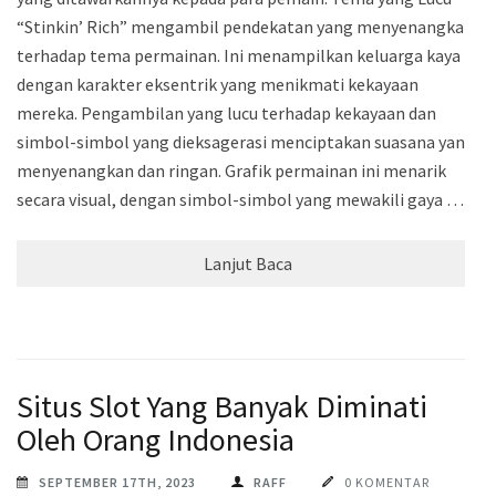
“Stinkin’ Rich” mengambil pendekatan yang menyenangkan
terhadap tema permainan. Ini menampilkan keluarga kaya
dengan karakter eksentrik yang menikmati kekayaan
mereka. Pengambilan yang lucu terhadap kekayaan dan
simbol-simbol yang dieksagerasi menciptakan suasana yang
menyenangkan dan ringan. Grafik permainan ini menarik
secara visual, dengan simbol-simbol yang mewakili gaya …
Lanjut Baca
Situs Slot Yang Banyak Diminati
Oleh Orang Indonesia
SEPTEMBER 17TH, 2023
RAFF
0 KOMENTAR