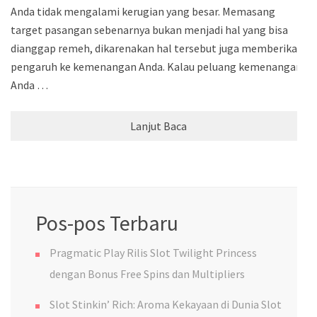
Anda tidak mengalami kerugian yang besar. Memasang
target pasangan sebenarnya bukan menjadi hal yang bisa
dianggap remeh, dikarenakan hal tersebut juga memberikan
pengaruh ke kemenangan Anda. Kalau peluang kemenangan
Anda …
Lanjut Baca
Pos-pos Terbaru
Pragmatic Play Rilis Slot Twilight Princess
dengan Bonus Free Spins dan Multipliers
Slot Stinkin’ Rich: Aroma Kekayaan di Dunia Slot