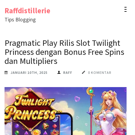
Lompat
Raffdistillerie
ke
Tips Blogging
konten
(Tekan
Pragmatic Play Rilis Slot Twilight
Enter)
Princess dengan Bonus Free Spins
dan Multipliers
JANUARI 10TH, 2025
RAFF
0 KOMENTAR