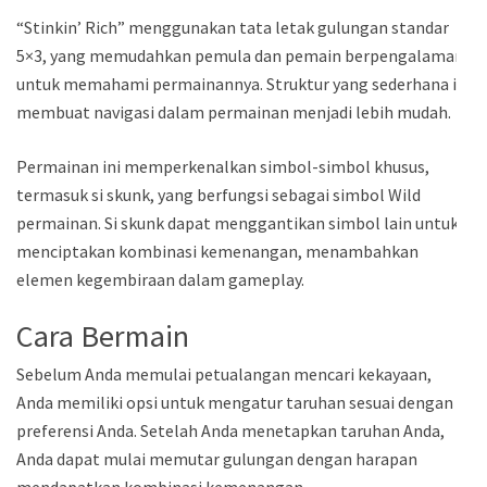
“Stinkin’ Rich” menggunakan tata letak gulungan standar
5×3, yang memudahkan pemula dan pemain berpengalaman
untuk memahami permainannya. Struktur yang sederhana ini
membuat navigasi dalam permainan menjadi lebih mudah.
Permainan ini memperkenalkan simbol-simbol khusus,
termasuk si skunk, yang berfungsi sebagai simbol Wild
permainan. Si skunk dapat menggantikan simbol lain untuk
menciptakan kombinasi kemenangan, menambahkan
elemen kegembiraan dalam gameplay.
Cara Bermain
Sebelum Anda memulai petualangan mencari kekayaan,
Anda memiliki opsi untuk mengatur taruhan sesuai dengan
preferensi Anda. Setelah Anda menetapkan taruhan Anda,
Anda dapat mulai memutar gulungan dengan harapan
mendapatkan kombinasi kemenangan.