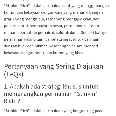
“Stinkin’ Rich” adalah permainan slot yang menggabungkan
humor dan kekayaan dengan cara yang menarik. Dengan
grafik yang menghibur, tema yang mengasyikkan, dan
potensi untuk pembayaran besar, permainan ini telah
menarik perhatian pemain di seluruh dunia. Seperti halnya
permainan kasino lainnya, selalu ingat untuk bermain
dengan bijak dan nikmati kesenangan dalam mencari
kekayaan dengan sentuhan humor yang khas.
Pertanyaan yang Sering Diajukan
(FAQs)
1. Apakah ada strategi khusus untuk
memenangkan permainan “Stinkin’
Rich”?
“Stinkin’ Rich” adalah permainan yang bergantung pada