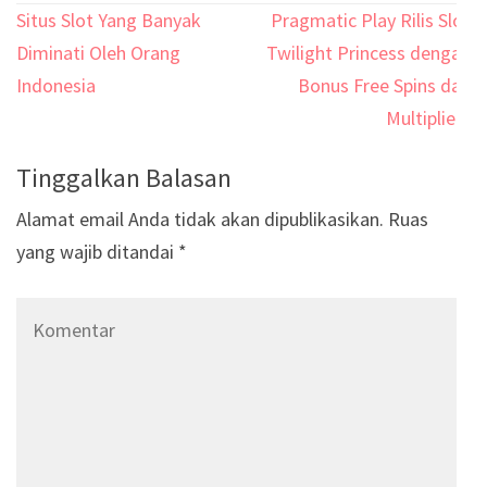
Navigasi
Situs Slot Yang Banyak
Pragmatic Play Rilis Slot
pos
Diminati Oleh Orang
Twilight Princess dengan
Indonesia
Bonus Free Spins dan
Multipliers
Tinggalkan Balasan
Alamat email Anda tidak akan dipublikasikan.
Ruas
yang wajib ditandai
*
Komentar